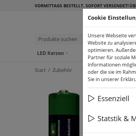
VORMITTAGS BESTELLT, SOFORT VERSENDET!
ÜB
Cookie Einstellu
Unsere Webseite verw
Produkte suchen
Website zu analysier
optimieren. Außerde
LED Kerzen
LED Kerzen Ou
Partner für soziale 
Informationen möglic
Start
Zubehör
oder die sie im Rah
Sie in unserer Erklä
Essenziell
Statstik & 