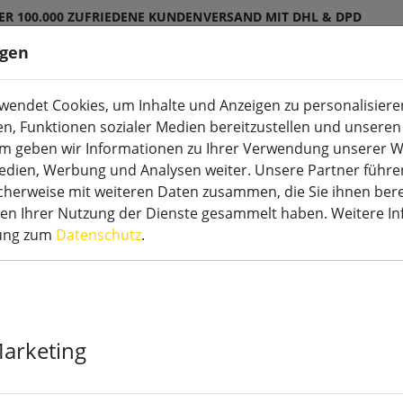
ER 100.000 ZUFRIEDENE KUNDEN
VERSAND MIT DHL & DPD
ngen
endet Cookies, um Inhalte und Anzeigen zu personalisieren
en, Funktionen sozialer Medien bereitzustellen und unseren 
m geben wir Informationen zu Ihrer Verwendung unserer W
tdoor
LED Sonderkerzen
Zubehör
Medien, Werbung und Analysen weiter. Unsere Partner führe
herweise mit weiteren Daten zusammen, die Sie ihnen bere
men Ihrer Nutzung der Dienste gesammelt haben. Weitere I
rung zum
Datenschutz
.
Sirius AAA A
Stück
Marketing