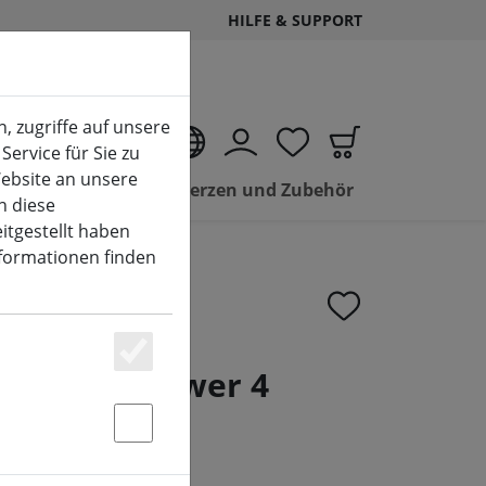
HILFE & SUPPORT
, zugriffe auf unsere
DE
Service für Sie zu
ebsite an unsere
Sale LED Kerzen und Zubehör
n diese
itgestellt haben
nformationen finden
Essenziell
kkus DecoPower 4
Statstik & Marketing