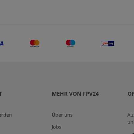
T
MEHR VON FPV24
O
erden
Über uns
Au
un
Jobs