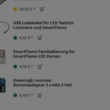
54,90 € *
USB Ladekabel für LED Teelicht
Luminara und SmartFlame
4,50 € *
SmartFlame Fernbedienung für
SmartFlame LED Kerzen
4,90 € *
Kaemingk Lumineo
Batterieadapter 2 x AAA 3 Volt
8,90 € *