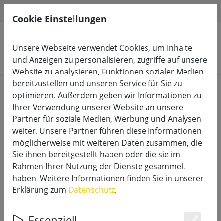
HILFE & SUPPORT
DE
Cookie Einstellungen
Unsere Webseite verwendet Cookies, um Inhalte
Produkte suchen
und Anzeigen zu personalisieren, zugriffe auf unsere
Website zu analysieren, Funktionen sozialer Medien
bereitzustellen und unseren Service für Sie zu
Start
Zubehör
optimieren. Außerdem geben wir Informationen zu
Ihrer Verwendung unserer Website an unsere
Partner für soziale Medien, Werbung und Analysen
weiter. Unsere Partner führen diese Informationen
möglicherweise mit weiteren Daten zusammen, die
Kaemingk Lumineo
Sie ihnen bereitgestellt haben oder die sie im
Batterieadapter 2 x AA 3 Volt
Rahmen Ihrer Nutzung der Dienste gesammelt
haben. Weitere Informationen finden Sie in unserer
Erklärung zum
Datenschutz
.
10% SPAREN
Essenziell