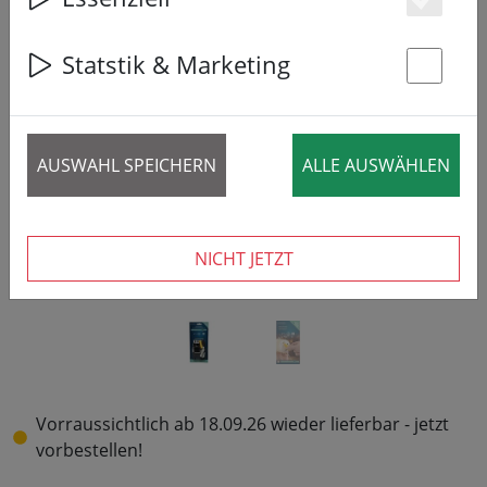
Es
Statstik & Marketing
St
‹
›
AUSWAHL SPEICHERN
ALLE AUSWÄHLEN
NICHT JETZT
Vorraussichtlich ab 18.09.26 wieder lieferbar - jetzt
vorbestellen!