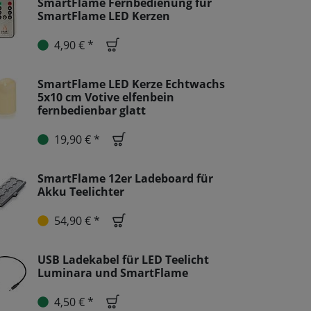
SmartFlame Fernbedienung für
SmartFlame LED Kerzen
4,90 € *
SmartFlame LED Kerze Echtwachs
5x10 cm Votive elfenbein
fernbedienbar glatt
19,90 € *
SmartFlame 12er Ladeboard für
Akku Teelichter
54,90 € *
USB Ladekabel für LED Teelicht
Luminara und SmartFlame
4,50 € *