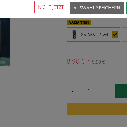
Mehr als 10 verfügbar
›
NICHT JETZT
AUSWAHL SPEICHERN
VARIANTEN
2 x AAA – 3 Volt
8,90 € *
9,90 €
-
+