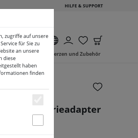
HILFE & SUPPORT
, zugriffe auf unsere
DE
Service für Sie zu
ebsite an unsere
Sale LED Kerzen und Zubehör
n diese
itgestellt haben
nformationen finden
Essenziell
ineo Batterieadapter
Statstik & Marketing