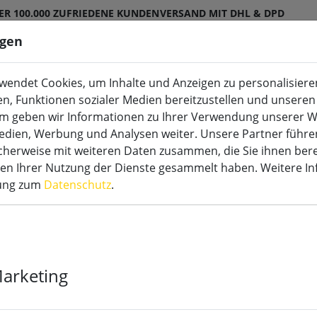
ER 100.000 ZUFRIEDENE KUNDEN
VERSAND MIT DHL & DPD
ngen
endet Cookies, um Inhalte und Anzeigen zu personalisieren
en, Funktionen sozialer Medien bereitzustellen und unseren 
m geben wir Informationen zu Ihrer Verwendung unserer W
tdoor
LED Sonderkerzen
Zubehör
Medien, Werbung und Analysen weiter. Unsere Partner führe
herweise mit weiteren Daten zusammen, die Sie ihnen bere
men Ihrer Nutzung der Dienste gesammelt haben. Weitere I
rung zum
Datenschutz
.
Kaemingk Lum
2 x AAA 3 Volt
Marketing