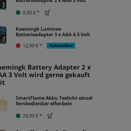
Batterieadapter 2 x AAA 3 Volt
8,90 € *
Kaemingk Lumineo
Batterieadapter 3 x AAA 4.5 Volt
12,90 € *
Vorbestellbar
aemingk Battery Adapter 2 x
AA 3 Volt wird gerne gekauft
it
SmartFlame Akku Teelicht einzel
fernbedienbar elfenbein
29,90 € *