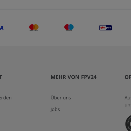
T
MEHR VON FPV24
O
erden
Über uns
Au
un
Jobs