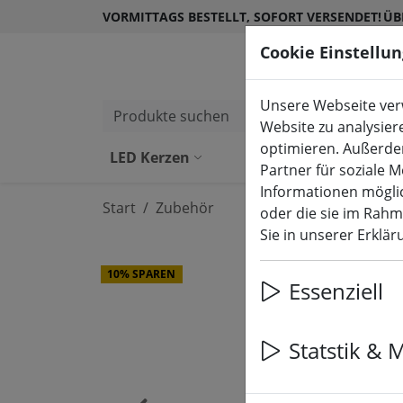
VORMITTAGS BESTELLT, SOFORT VERSENDET!
ÜB
Cookie Einstellu
Unsere Webseite verw
Produkte suchen
Website zu analysier
optimieren. Außerde
LED Kerzen
LED Kerzen Ou
Partner für soziale 
Informationen möglic
Start
Zubehör
oder die sie im Rah
Sie in unserer Erklä
10% SPAREN
Essenziell
Statstik & 