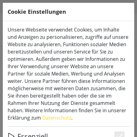
HILFE & SUPPORT
DE
Cookie Einstellungen
Unsere Webseite verwendet Cookies, um Inhalte
Produkte suchen
und Anzeigen zu personalisieren, zugriffe auf unsere
Website zu analysieren, Funktionen sozialer Medien
bereitzustellen und unseren Service für Sie zu
Start
LED Kerzen
Elfenbein
optimieren. Außerdem geben wir Informationen zu
Ihrer Verwendung unserer Website an unsere
Partner für soziale Medien, Werbung und Analysen
weiter. Unsere Partner führen diese Informationen
möglicherweise mit weiteren Daten zusammen, die
SmartFlame LED Kerze Echtwachs
Sie ihnen bereitgestellt haben oder die sie im
8x13 cm elfenbein fernbedienbar
Rahmen Ihrer Nutzung der Dienste gesammelt
glatt
haben. Weitere Informationen finden Sie in unserer
Erklärung zum
Datenschutz
.
Essenziell