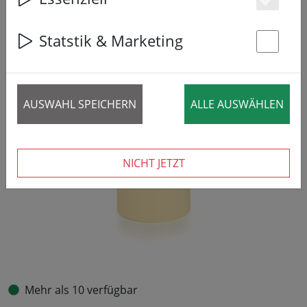
Es
Statstik & Marketing
St
AUSWAHL SPEICHERN
ALLE AUSWÄHLEN
NICHT JETZT
Mehr als 10 verfügbar